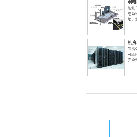
弱电
智能
息系统
地、
标准
机房
智能
可靠
安全
取有
玖腾铭瑞（北京）科技有限公司(Nineten)