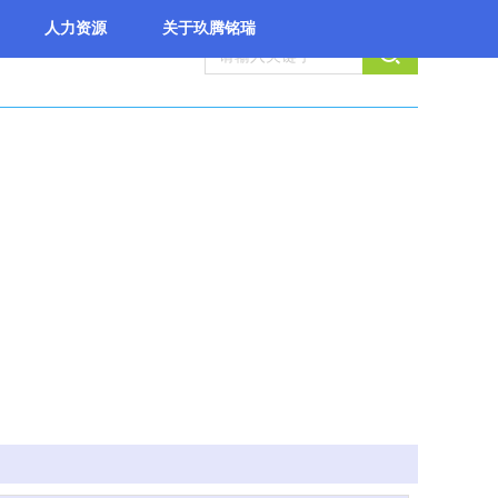
人力资源
关于玖腾铭瑞