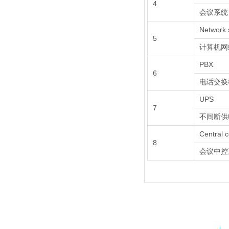
4
会议系统
Network 
5
计算机网
PBX
6
电话交换
UPS
7
不间断供
Central c
8
会议中控
玖腾铭瑞（北京）科技有限公司(Nineten)