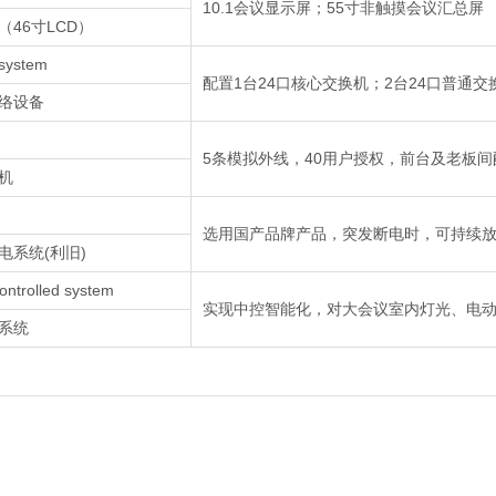
10.1会议显示屏；55寸非触摸会议汇总屏
（46寸LCD）
system
配置1台24口核心交换机；2台24口普通交
络设备
5条模拟外线，40用户授权，前台及老板
机
选用国产品牌产品，突发断电时，可持续放
电系统(利旧)
ontrolled system
实现中控智能化，对大会议室内灯光、电
系统
底部导航
关于我们
联系