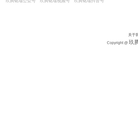
玖腾铭瑞公众号
玖腾铭瑞视频号
玖腾铭瑞抖音号
关于
玖腾
Copyright @